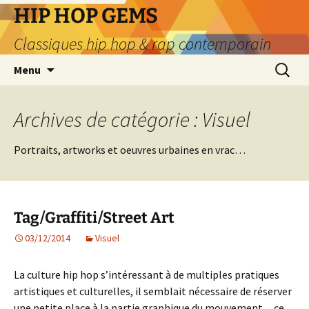
Aller
HIP HOP GEMS
au
Classiques hip hop & rap contemporain
contenu
Recherc
Menu
Archives de catégorie : Visuel
Portraits, artworks et oeuvres urbaines en vrac…
Tag/Graffiti/Street Art
03/12/2014
Visuel
La culture hip hop s’intéressant à de multiples pratiques
artistiques et culturelles, il semblait nécessaire de réserver
une petite place à la partie graphique du mouvement…ce