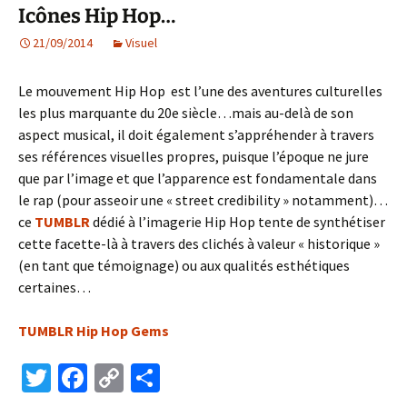
Icônes Hip Hop…
k
n
21/09/2014
k
Visuel
Le mouvement Hip Hop est l’une des aventures culturelles
les plus marquante du 20e siècle…mais au-delà de son
aspect musical, il doit également s’appréhender à travers
ses références visuelles propres, puisque l’époque ne jure
que par l’image et que l’apparence est fondamentale dans
le rap (pour asseoir une « street credibility » notamment)…
ce
TUMBLR
dédié à l’imagerie Hip Hop tente de synthétiser
cette facette-là à travers des clichés à valeur « historique »
(en tant que témoignage) ou aux qualités esthétiques
certaines…
TUMBLR Hip Hop Gems
T
Fa
C
P