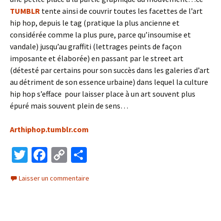
TUMBLR
tente ainsi de couvrir toutes les facettes de l’art
hip hop, depuis le tag (pratique la plus ancienne et
considérée comme la plus pure, parce qu’insoumise et
vandale) jusqu’au graffiti (lettrages peints de façon
imposante et élaborée) en passant par le street art
(détesté par certains pour son succès dans les galeries d’art
au détriment de son essence urbaine) dans lequel la culture
hip hop s’efface pour laisser place à un art souvent plus
épuré mais souvent plein de sens…
Arthiphop.tumblr.com
T
Fa
C
P
wi
ce
o
ar
Laisser un commentaire
tt
b
p
ta
er
o
y
ge
o
Li
r