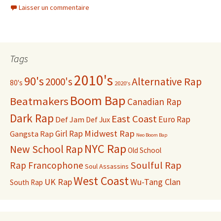
wi
ce
o
ar
Laisser un commentaire
tt
b
p
ta
er
o
y
ge
o
Li
r
Tags
k
n
k
2010's
90's
2000's
Alternative Rap
80's
2020's
Boom Bap
Beatmakers
Canadian Rap
Dark Rap
East Coast
Def Jam
Euro Rap
Def Jux
Midwest Rap
Gangsta Rap
Girl Rap
Neo Boom Bap
NYC Rap
New School Rap
Old School
Soulful Rap
Rap Francophone
Soul Assassins
West Coast
UK Rap
Wu-Tang Clan
South Rap