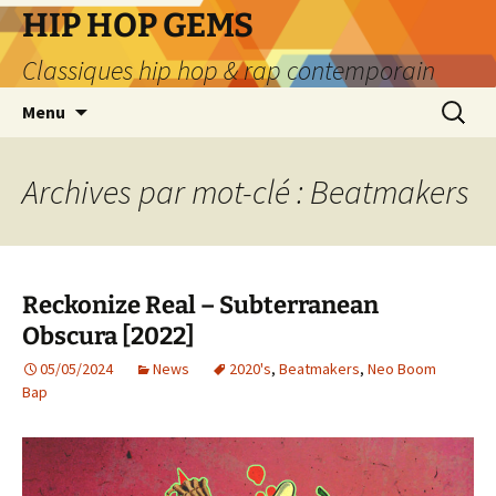
Aller
HIP HOP GEMS
au
Classiques hip hop & rap contemporain
contenu
Recherc
Menu
Archives par mot-clé : Beatmakers
Reckonize Real – Subterranean
Obscura [2022]
05/05/2024
News
2020's
,
Beatmakers
,
Neo Boom
Bap