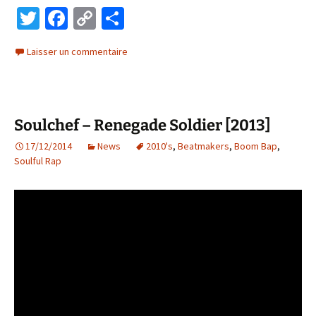
T
Fa
C
P
wi
ce
o
ar
Laisser un commentaire
tt
b
p
ta
er
o
y
ge
o
Li
r
Soulchef – Renegade Soldier [2013]
k
n
17/12/2014
k
News
2010's
,
Beatmakers
,
Boom Bap
,
Soulful Rap