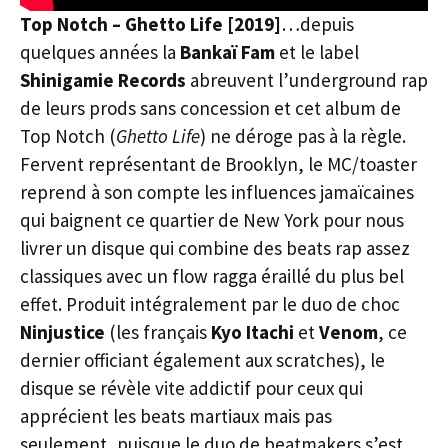
Top Notch – Ghetto Life [2019]
…depuis
quelques années la
Bankaï Fam
et le label
Shinigamie Records
abreuvent l’underground rap
de leurs prods sans concession et cet album de
Top Notch (
Ghetto Life
) ne déroge pas à la règle.
Fervent représentant de Brooklyn, le MC/toaster
reprend à son compte les influences jamaïcaines
qui baignent ce quartier de New York pour nous
livrer un disque qui combine des beats rap assez
classiques avec un flow ragga éraillé du plus bel
effet. Produit intégralement par le duo de choc
Ninjustice
(les français
Kyo Itachi
et
Venom
, ce
dernier officiant également aux scratches), le
disque se révèle vite addictif pour ceux qui
apprécient les beats martiaux mais pas
seulement, puisque le duo de beatmakers s’est