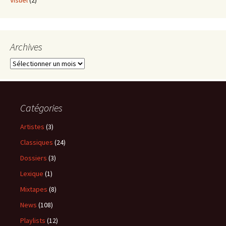
Visuel
(2)
Archives
Archives
Catégories
Artistes
(3)
Classiques
(24)
Dossiers
(3)
Lexique
(1)
Mixtapes
(8)
News
(108)
Playlists
(12)