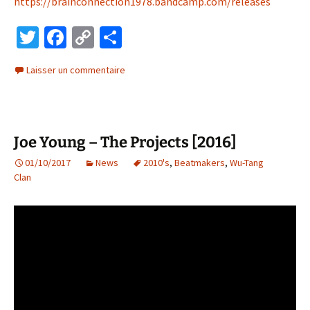
https://brainconnection1978.bandcamp.com/releases
T
Fa
C
P
wi
ce
o
ar
Laisser un commentaire
tt
b
p
ta
er
o
y
ge
o
Li
r
Joe Young – The Projects [2016]
k
n
01/10/2017
k
News
2010's
,
Beatmakers
,
Wu-Tang
Clan