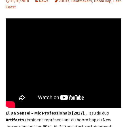
31/03/2018
k
News
2010's
,
Beatmakers
,
Boom Bap
,
East
Coast
El Da Sensei – Mic Professionals
[2017]
…issu du duo
Artifacts
(éminent représentant du boom bap du New
Jersey pendant les 90’s), El Da Sensei est certainement