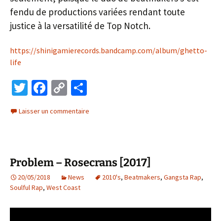
fendu de productions variées rendant toute
justice à la versatilité de Top Notch.
https://shinigamierecords.bandcamp.com/album/ghetto-
life
T
Fa
C
P
wi
ce
o
ar
Laisser un commentaire
tt
b
p
ta
er
o
y
ge
o
Li
r
Problem – Rosecrans [2017]
k
n
20/05/2018
k
News
2010's
,
Beatmakers
,
Gangsta Rap
,
Soulful Rap
,
West Coast