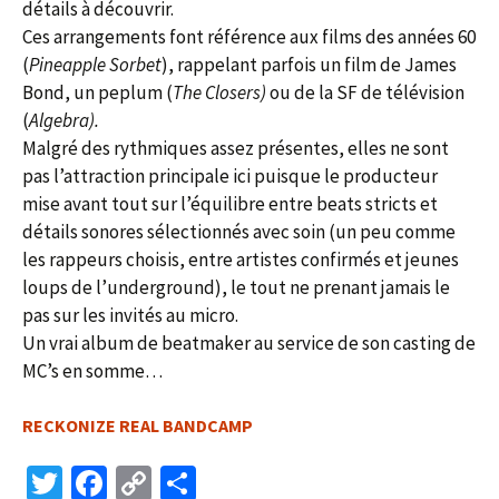
détails à découvrir.
Ces arrangements font référence aux films des années 60
(
Pineapple Sorbet
), rappelant parfois un film de James
Bond, un peplum (
The Closers)
ou de la SF de télévision
(
Algebra).
Malgré des rythmiques assez présentes, elles ne sont
pas l’attraction principale ici puisque le producteur
mise avant tout sur l’équilibre entre beats stricts et
détails sonores sélectionnés avec soin (un peu comme
les rappeurs choisis, entre artistes confirmés et jeunes
loups de l’underground), le tout ne prenant jamais le
pas sur les invités au micro.
Un vrai album de beatmaker au service de son casting de
MC’s en somme…
RECKONIZE REAL BANDCAMP
T
Fa
C
P