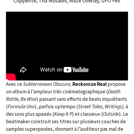
Copywrite, Tha Musalini, Maze Overlay, UFO Fev.
Avec ce
Subterranean Obscura,
Reckonize Real
propose
un album à l’ampleur très cinématographique (
Death
Rattle, Be Wise
) passant sans efforts de beats inquiétants
(
Formula Uno
), parfois uptempo (
Street Tales, Writings),
à
des sons plus apaisés (
Keep It P
) et classieux (
Outside
)
.
Le
beatmaker construit ses titres sur plusieurs couches de
samples superposées, donnant à l’auditeur pas mal de