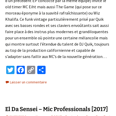
d’un précédent EP concocté par la même équipe) invite le
old timer MC Eiht mais aussi The Game (qui pose sur ce
morceau éponyme à la suavité rafraîchissante) ou Wiz
Khalifa. Ce funk vintage particulièrement prisé par Quik
avec ses basses rondes et ses claviers envoûtants sait aussi
faire place à des instrus plus modernes et grandiloquentes
pour un ensemble où pointe une certaine mélancolie mais
qui montre surtout l’étendue du talent de DJ Quik, toujours
au top de la production californienne et capable de
s’adapter sans faillir aux MC’s de la nouvelle génération…
T
Fa
C
P
wi
ce
o
ar
Laisser un commentaire
tt
b
p
ta
er
o
y
ge
o
Li
r
El Da Sensei – Mic Professionals [2017]
k
n