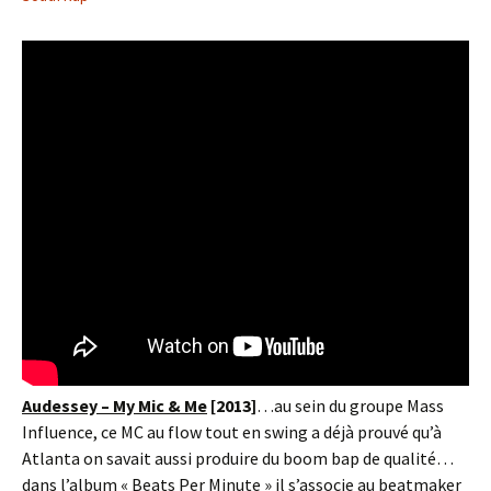
Audessey – My Mic & Me
[2013]
…au sein du groupe Mass
Influence, ce MC au flow tout en swing a déjà prouvé qu’à
Atlanta on savait aussi produire du boom bap de qualité…
dans l’album « Beats Per Minute » il s’associe au beatmaker