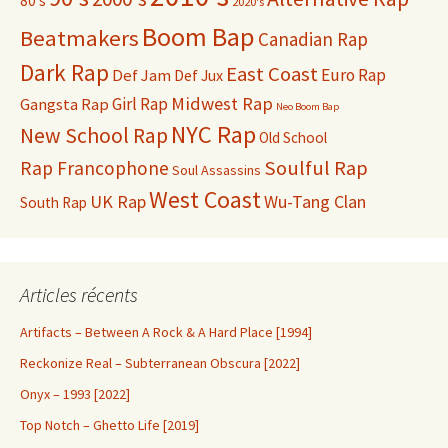
80's
2020's
Boom Bap
Beatmakers
Canadian Rap
Dark Rap
East Coast
Def Jam
Euro Rap
Def Jux
Midwest Rap
Gangsta Rap
Girl Rap
Neo Boom Bap
NYC Rap
New School Rap
Old School
Soulful Rap
Rap Francophone
Soul Assassins
West Coast
UK Rap
Wu-Tang Clan
South Rap
Articles récents
Artifacts – Between A Rock & A Hard Place [1994]
Reckonize Real – Subterranean Obscura [2022]
Onyx – 1993 [2022]
Top Notch – Ghetto Life [2019]