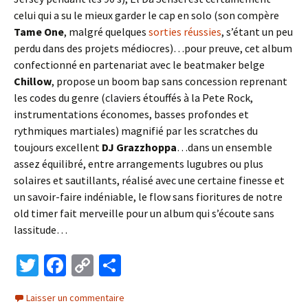
celui qui a su le mieux garder le cap en solo (son compère
Tame One
, malgré quelques
sorties réussies
, s’étant un peu
perdu dans des projets médiocres)…pour preuve, cet album
confectionné en partenariat avec le beatmaker belge
Chillow
, propose un boom bap sans concession reprenant
les codes du genre (claviers étouffés à la Pete Rock,
instrumentations économes, basses profondes et
rythmiques martiales) magnifié par les scratches du
toujours excellent
DJ Grazzhoppa
…dans un ensemble
assez équilibré, entre arrangements lugubres ou plus
solaires et sautillants, réalisé avec une certaine finesse et
un savoir-faire indéniable, le flow sans fioritures de notre
old timer fait merveille pour un album qui s’écoute sans
lassitude…
T
Fa
C
P
wi
ce
o
ar
Laisser un commentaire