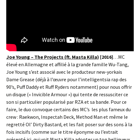
Joe Young – The Projects (ft. Masta Killa)
[2016]
…MC
élevé en Allemagne et affilié à la grande famille Wu-Tang,
Joe Young s’est associé avec le producteur new-yorkais
Dame Grease (déjà à l’œuvre pour l’intelligentsia rap des
90’s, Puff Daddy et Ruff Ryders notamment) pour nous offrir
un disque (« Invicible Armour ») qui tente de ressusciter ce
son si particulier popularisé par RZA et sa bande. Pour ce
faire, le duo convoque certains des MC’s les plus fameux du
crew : Raekwon, Inspectah Deck, Method Man et même le
regretté Ol’ Dirty Bastard, et les fait poser sur des sons à la
fois incisifs (comme sur le titre éponyme ou l’extrait
présenté ici, qui voit Masta Killa adopter un ton belliqueux