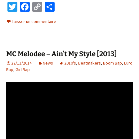
T
Fa
C
P
wi
ce
o
ar
Laisser un commentaire
tt
b
p
ta
er
o
y
ge
o
Li
r
MC Melodee – Ain’t My Style [2013]
k
n
22/11/2014
k
News
2010's
,
Beatmakers
,
Boom Bap
,
Euro
Rap
,
Girl Rap