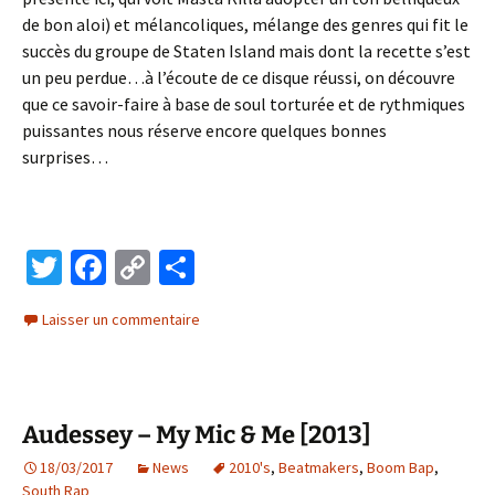
de bon aloi) et mélancoliques, mélange des genres qui fit le
succès du groupe de Staten Island mais dont la recette s’est
un peu perdue…à l’écoute de ce disque réussi, on découvre
que ce savoir-faire à base de soul torturée et de rythmiques
puissantes nous réserve encore quelques bonnes
surprises…
T
Fa
C
P
wi
ce
o
ar
Laisser un commentaire
tt
b
p
ta
er
o
y
ge
o
Li
r
Audessey – My Mic & Me [2013]
k
n
18/03/2017
k
News
2010's
,
Beatmakers
,
Boom Bap
,
South Rap