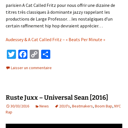
parisien A Cat Called Fritz pour nous offrir une dizaine de
titres très classiques à dominante jazzy rappelant les
productions de Large Professor…les nostalgiques d’un
certain raffinement hip hop devraient apprécier…
Audessey & A Cat Called Fritz – « Beats Per Minute »
T
Fa
C
P
wi
ce
o
ar
Laisser un commentaire
tt
b
p
ta
er
o
y
ge
o
Li
r
Ruste Juxx – Universal Sean [2016]
k
n
30/03/2016
k
News
2010's
,
Beatmakers
,
Boom Bap
,
NYC
Rap