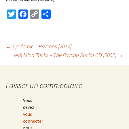
T
Fa
C
P
wi
ce
o
ar
tt
b
p
ta
er
o
y
ge
Navigation
←
Epidemic – Psychos [2012]
o
Li
r
Jedi Mind Tricks – The Psycho Social CD [2002]
→
k
n
des
k
articles
Laisser un commentaire
Vous
devez
vous
connecter
pour