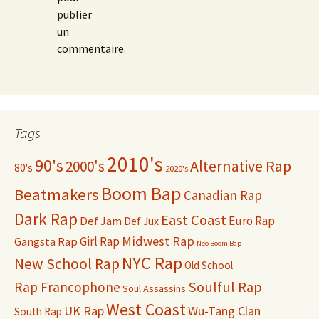
publier
un
commentaire.
Tags
2010's
90's
2000's
Alternative Rap
80's
2020's
Boom Bap
Beatmakers
Canadian Rap
Dark Rap
East Coast
Def Jam
Euro Rap
Def Jux
Midwest Rap
Gangsta Rap
Girl Rap
Neo Boom Bap
NYC Rap
New School Rap
Old School
Soulful Rap
Rap Francophone
Soul Assassins
West Coast
UK Rap
Wu-Tang Clan
South Rap