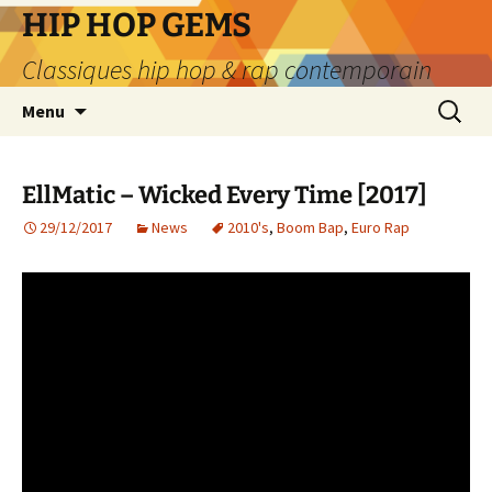
Aller
HIP HOP GEMS
au
Classiques hip hop & rap contemporain
contenu
Recherc
Menu
EllMatic – Wicked Every Time [2017]
29/12/2017
News
2010's
,
Boom Bap
,
Euro Rap