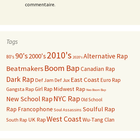
commentaire.
Tags
2010's
90's
2000's
Alternative Rap
80's
2020's
Boom Bap
Beatmakers
Canadian Rap
Dark Rap
East Coast
Def Jam
Euro Rap
Def Jux
Midwest Rap
Gangsta Rap
Girl Rap
Neo Boom Bap
NYC Rap
New School Rap
Old School
Soulful Rap
Rap Francophone
Soul Assassins
West Coast
UK Rap
Wu-Tang Clan
South Rap