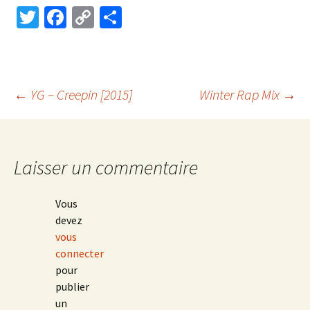
T
Fa
C
P
wi
ce
o
ar
tt
b
p
ta
er
o
y
ge
Navigation
←
YG – Creepin [2015]
Winter Rap Mix
→
o
Li
r
k
n
des
k
Laisser un commentaire
articles
Vous
devez
vous
connecter
pour
publier
un