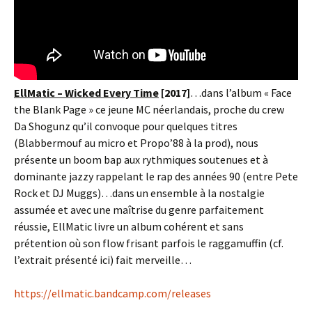
EllMatic – Wicked Every Time
[2017]
…dans l’album « Face
the Blank Page » ce jeune MC néerlandais, proche du crew
Da Shogunz qu’il convoque pour quelques titres
(Blabbermouf au micro et Propo’88 à la prod), nous
présente un boom bap aux rythmiques soutenues et à
dominante jazzy rappelant le rap des années 90 (entre Pete
Rock et DJ Muggs)…dans un ensemble à la nostalgie
assumée et avec une maîtrise du genre parfaitement
réussie, EllMatic livre un album cohérent et sans
prétention où son flow frisant parfois le raggamuffin (cf.
l’extrait présenté ici) fait merveille…
https://ellmatic.bandcamp.com/releases