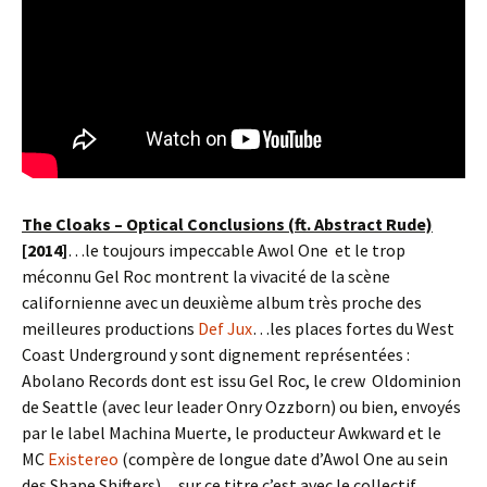
The Cloaks – Optical Conclusions (ft. Abstract Rude)
[2014]
…le toujours impeccable Awol One et le trop
méconnu Gel Roc montrent la vivacité de la scène
californienne avec un deuxième album très proche des
meilleures productions
Def Jux
…les places fortes du West
Coast Underground y sont dignement représentées :
Abolano Records dont est issu Gel Roc, le crew Oldominion
de Seattle (avec leur leader Onry Ozzborn) ou bien, envoyés
par le label Machina Muerte, le producteur Awkward et le
MC
Existereo
(compère de longue date d’Awol One au sein
des Shape Shifters)…sur ce titre c’est avec le collectif