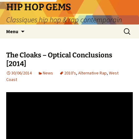
Aller
HIP HOP GEMS
au
Classiques hip hop & rap contemporain
contenu
Recherc
Menu
The Cloaks – Optical Conclusions
[2014]
30/06/2014
News
2010's
,
Alternative Rap
,
West
Coast