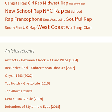
Midwest Rap
Gangsta Rap
Girl Rap
Neo Boom Bap
NYC Rap
New School Rap
Old School
Soulful Rap
Rap Francophone
Soul Assassins
West Coast
UK Rap
Wu-Tang Clan
South Rap
Articles récents
Artifacts – Between A Rock & A Hard Place [1994]
Reckonize Real – Subterranean Obscura [2022]
Onyx – 1993 [2022]
Top Notch – Ghetto Life [2019]
Top Albums 2010’s
Cenza – Ma Gueule [2019]
Defenders of Style – Idle Eyes [2018]