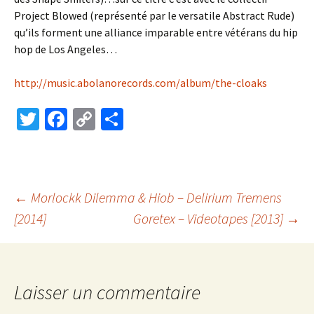
Project Blowed (représenté par le versatile Abstract Rude)
qu’ils forment une alliance imparable entre vétérans du hip
hop de Los Angeles…
http://music.abolanorecords.com/album/the-cloaks
T
Fa
C
P
wi
ce
o
ar
tt
b
p
ta
er
o
y
ge
Navigation
←
Morlockk Dilemma & Hiob – Delirium Tremens
o
Li
r
[2014]
Goretex – Videotapes [2013]
→
k
n
des
k
articles
Laisser un commentaire